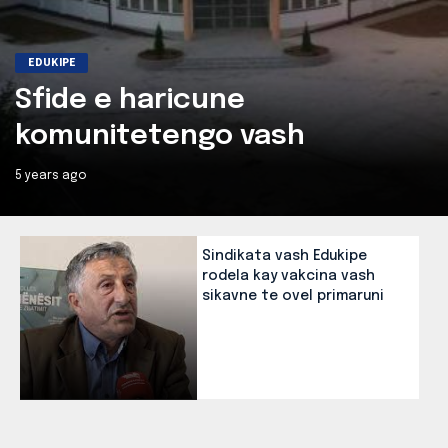
EDUKIPE
Sfide e haricune
komunitetengo vash
registripe ano shkole
5 years ago
Sindikata vash Edukipe
rodela kay vakcina vash
sikavne te ovel primaruni
5 years ago