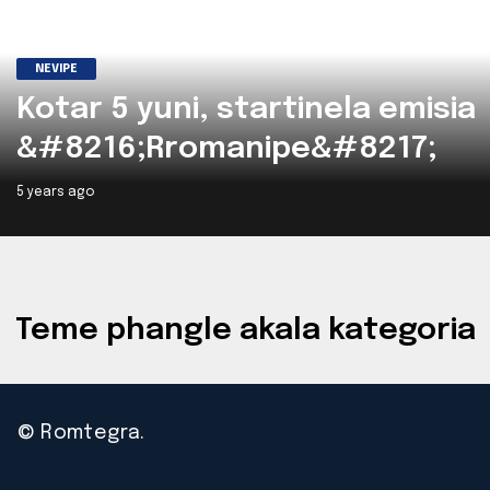
NEVIPE
Kotar 5 yuni, startinela emisia
&#8216;Rromanipe&#8217;
ano RTS 2 pe romani thay
5 years ago
srbyuni qhib
Teme phangle akala kategoria
© Romtegra.