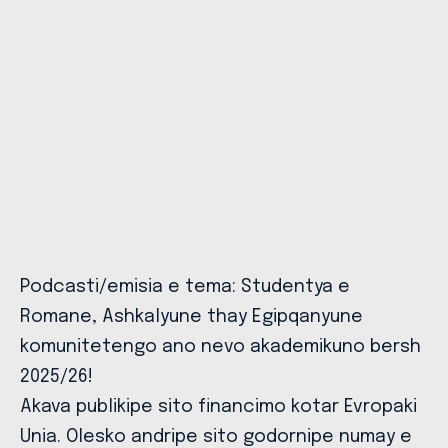
Podcasti/emisia e tema: Studentya e
Romane, Ashkalyune thay Egipqanyune
komunitetengo ano nevo akademikuno bersh
2025/26!
Akava publikipe sito financimo kotar Evropaki
Unia. Olesko andripe sito godornipe numay e