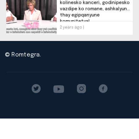
kolinesko kanceri, godinipesko
vazdipe ko romane, ashkalyune
thay egipqanyune
komunitetya!
2 years ago |
© Romtegra.