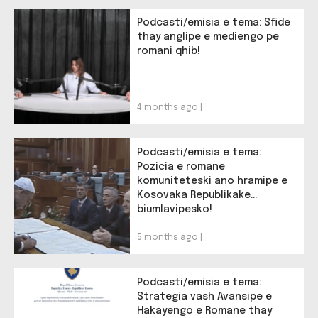
Podcasti/emisia e tema: Sfide
thay anglipe e mediengo pe
romani qhib!
4 months ago |
Podcasti/emisia e tema:
Pozicia e romane
komuniteteski ano hramipe e
Kosovaka Republikake
biumlavipesko!
5 months ago |
Podcasti/emisia e tema:
Strategia vash Avansipe e
Hakayengo e Romane thay