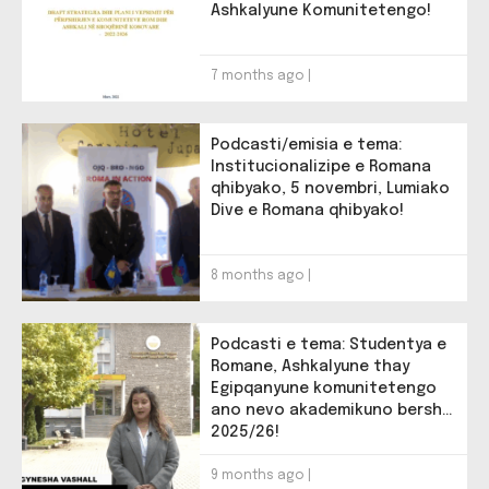
Ashkalyune Komunitetengo!
7 months ago |
Podcasti/emisia e tema:
Institucionalizipe e Romana
qhibyako, 5 novembri, Lumiako
Dive e Romana qhibyako!
8 months ago |
Podcasti e tema: Studentya e
Romane, Ashkalyune thay
Egipqanyune komunitetengo
ano nevo akademikuno bersh
2025/26!
9 months ago |